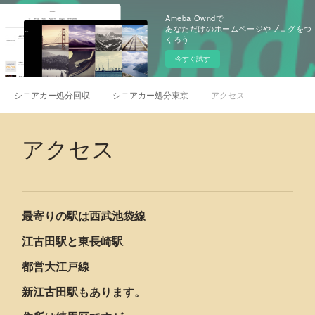
Ameba Owndで
あなただけのホームページやブログをつ
くろう
今すぐ試す
シニアカー処分回収
シニアカー処分東京
アクセス
アクセス
最寄りの駅は西武池袋線
江古田駅と東長崎駅
都営大江戸線
新江古田駅もあります。